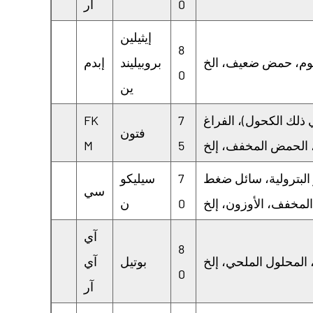
0
آر
إيثيلين
8
بروبيليند
إبدم
0
ين
ي ذلك الكحول)، الفراغ
7
FK
فتون
M
5
 البترولية، سائل ضغط
7
سيليكو
سي
0
ن
آي
8
بوتيل
آي
0
آر