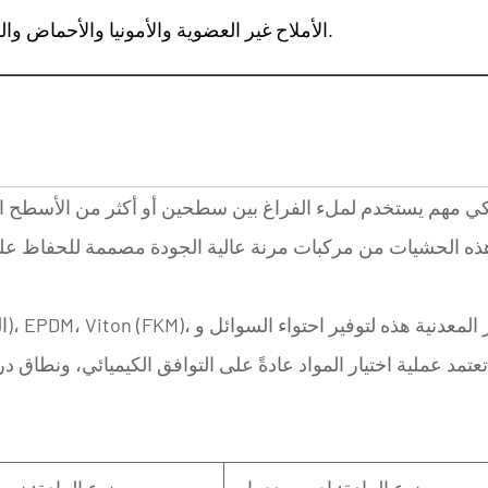
الأملاح غير العضوية والأمونيا والأحماض والقواعد الضعيفة وغيرها.
كي مهم يستخدم لملء الفراغ بين سطحين أو أكثر من الأسطح ال
يع هذه الحشيات من مركبات مرنة عالية الجودة مصممة للحفاظ
تصميم مكونات الختم غير المعدنية هذه لتوفير
احتواء السوائل
و
تعتمد عملية اختيار المواد عادةً على التوافق الكيميائي، ونطاق
نوع المادة: إي بي دي إم
نوع المادة: نبر