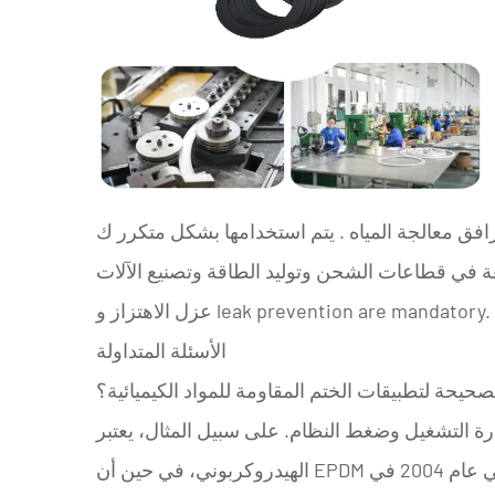
افق معالجة المياه
. يتم استخدامها بشكل متكرر ك
ئعة في قطاعات الشحن وتوليد الطاقة وتصنيع الآلات
و leak prevention are mandatory.
عزل الاهتزاز
الأسئلة المتداولة
صحيحة لتطبيقات الختم المقاومة للمواد الكيميائية؟
 وضغط النظام. على سبيل المثال، يعتبر NBR مناسبًا للزيوت ذات الأساس
، التي تأسست في عام 2004 في Taixing،