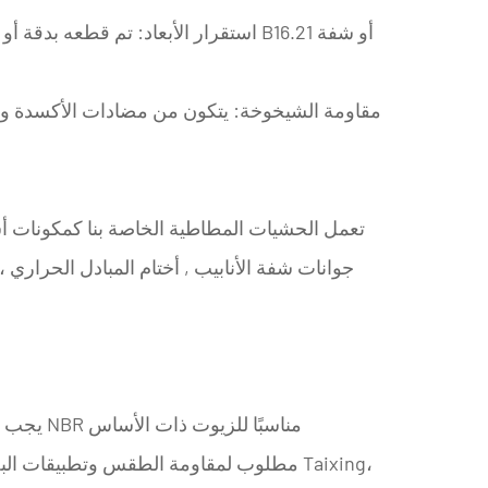
أو
شفة
أسم B16.21
استقرار الأبعاد:
تم قطعه بدقة أو ت
مقاومة الشيخوخة:
يتكون من مضادات الأكسدة ومض
تعمل الحشيات المطاطية الخاصة بنا كمكونات 
جوانات شفة الأنابيب
,
أختام المبادل الحراري
،
يجب أن
الهيدروكربوني، في حين أن EPDM مطلوب لمقاومة الطقس وتطبيقات 