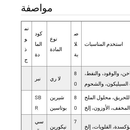
مواصفة
نم
ص
كود
نوع
و
استخدم المناسبات
لا
الما
المادة
ذ
بة
دة
ج
خن، والوقود، والنفط،
8
لا ري
نبر
 السيليكون، والشحوم
0
ة للحريق، محلول الملح
8
شيرين
SB
0
بوتاسين
R
7
سي
نيكورين