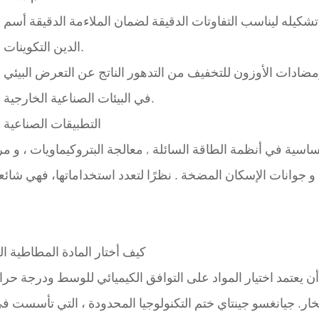
شكيله ليناسب التفاوتات الدقيقة لضمان الملاءمة الدقيقة
التكوينات.
الدين
ادات الأوزون للتخفيف من التدهور الناتج عن التعرض البيئي
في البيئات الصناعية الخارجية.
التطبيقات الصناعية
أساسية في
أنظمة الطاقة السائلة
,
معالجة البتروكيماويات
، و
مر
 و
جوانات الإسكان المضخة
. نظرًا لتعدد استخداماتها، فهي شا
كيف أختار المادة المطاطية ال
 يعتمد اختيار المواد على
التوافق الكيميائي
للوسط ودرجة حرارة التشغيل
البخار.
جيانغسو جينتاي ختم التكنولوجيا المحدودة