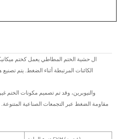
ال
حشية الختم المطاطي
يعمل كختم ميكاني
الكائنات المرتبطة أثناء الضغط. يتم تصن
متوفرة في العديد من البوليمرات مثل NBR (النيتريل)، EPDM، Viton (FKM)، والنيوبرين، وقد تم 
مقاومة الضغط
عبر التجمعات الصناعية المتنوعة. 
نوع المادة: FKM (فيتون)