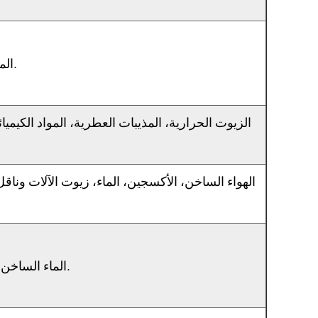
الماء، الكحول، هيكسيلين غليكول، الكيتون، زيت السيليكون والشحوم، حمض ضعيف، الخ.
الزيوت الحرارية، المذيبات العطرية، المواد الكيميائ
الهواء الساخن، الأكسجين، الماء، زيوت الآلات وناقل
الماء الساخن، الشحوم، الأحماض، المحاليل القلوية، مذيبات القطب، الأوزون، المحلول الملحي، إلخ.