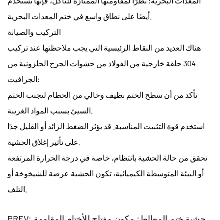
المعدات البحرية: نظرًا لمقاومتها الممتازة للتآكل، فإنها تستخدم
أيضًا على نطاق واسع في ختم المعدات البحرية.
التركيب والصيانة
هناك العديد من النقاط الرئيسية التي يجب ملاحظتها عند تركيب
304 حلقة خارجية من الفولاذ من حشوات الجرح الحلزونية من
الجرافيت:
تأكد من أن سطح الختم نظيف وخالي من الحطام لتجنب الختم
السيئ بسبب المواد الغريبة.
استخدم قوة التثبيت المناسبة. قد يؤثر الضغط الزائد أو القليل جدًا
على تأثير إغلاق الحشية.
تحقق من حالة الحشية بانتظام، خاصة في درجة الحرارة المرتفعة
أو البيئة المتوسطة الكيميائية، تكون الحشية عرضة للشيخوخة أو
التلف.
PREV: حشية ختم المطاط: مكون مفتاح للأختام المقاومة