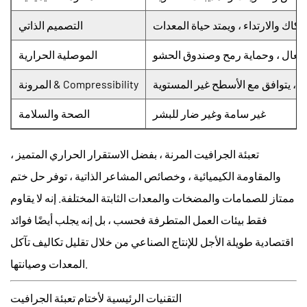
تكاك والارتداء ، ويمتد حياة المعدات
التصميم الذاتي
ل فعال ، وحماية رمح وصندوق الحشو
الموصلية الحرارية
ت ، يتوافق مع الأسطح غير المستوية
المرونة & Compressibility
غير سامة وغير ضار للبشر
الصحة والسلامة
تعبئة الجرافيت المرنة
، بفضل الاستقرار الحراري المتميز ،
والمقاومة الكيميائية ، وخصائص المشاعر الذاتية ، توفر حل ختم
ممتاز للصمامات والمضخات والمعدات الثابتة المختلفة. إنه لا يقاوم
فقط بيئات العمل المتطرفة فحسب ، بل إنه يجلب أيضًا فوائد
اقتصادية طويلة الأجل للإنتاج الصناعي من خلال تقليل تكاليف تآكل
المعدات وصيانتها.
التقنيات الرئيسية لأختام تعبئة الجرافيت