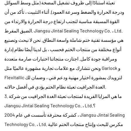
تعبئة
استنادًا إلى ظروف تشغيل المضخة (مثل وسط السوائل
ودرجة الحرارة والضغط وسرعة العمود). أثناء التثبيت ، تأكد من أن
القوة المسبقة مناسبة لتجنب ارتفاع درجة الحرارة والارتداء من
Jiangsu Jintai Sealing Technology Co. ، Ltd.
الضيق المفرط.
هي مؤسسة تقنية ختم شاملة واسعة النطاق. نحن لا نبحث وتصنيع
أنواع مختلفة من منتجات الختم فحسب ، بل لدينا أيضًا نظام إدارة
ومراقبة جودة كامل. اجتازت منتجاتنا اختبارات صارمة متعددة
ونحن نتشارك مع علامات تجارية مشهورة عالميًا مثل Garlock و
Flexitallic لتزويدك بمشورة اختيار مهنية ودعم فني ، وضمان لك
نظام الختم يؤدي في أفضل حالاته.
الغدة الجرافيت تعبئة
3. ما هي المزايا الفريدة لمنتجات تعبئة الغدة الجرافيت من شركة
Jiangsu Jintai Sealing Technology Co. ، Ltd.؟
Jiangsu Jintai Sealing
كشركة محترفة تأسست في عام 2004 ،
مكرس للبحث وإنتاج منتجات الختم عالية
Technology Co. ، Ltd.