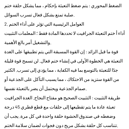
الضغط المحوري
: يتم ضغط التعبئة بإحكام ، مما يشكل حلقة ختم
صلبة تمنع بشكل فعال تسرب السوائل.
2. العوامل الرئيسية التي تؤثر على أداء الختم
أداء أ
ختم التعبئة الجرافيت
لا تحددها المادة فقط ؛ المعلمات التثبيت
والتشغيل أمر بالغ الأهمية.
قوة ما قبل الزائد
: إن القوة المسبقة التي يتم تطبيقها على الغدة
التعبئة هي الخطوة الأولى في إنشاء ختم فعال. لن تسمح قوة قليلة
جدًا للتعبئة بالتوسع بما فيه الكفاية ، مما يؤدي إلى تسرب. الكثير
من القوة ستزيد من الاحتكاك ، مما يسبب التآكل على الجذعية أو
صمام الجذعية ويحتمل أن يضر بالتعبئة نفسها.
طريقة التثبيت
: التثبيت الصحيح هو مفتاح النجاح.
الغدة الجرافيت
تعبئة
عادة ما يتم تقطيعها إلى حلقات مع قطع قطري 45 درجة
وضغطه في صندوق الحشوة حلقة واحدة في كل مرة. يجب أن
تتناسب كل حلقة بشكل مريح دون فجوات لضمان سلامة الختم.