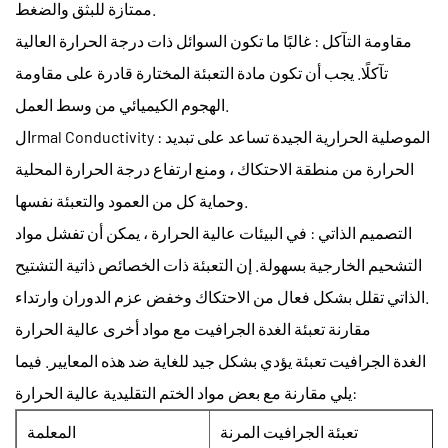
ممتازة للبثق والضغط.
مقاومة التآكل
: غالبًا ما تكون السوائل ذات درجة الحرارة العالية
تآكلًا. يجب أن تكون مادة التعبئة المختارة قادرة على مقاومة
الهجوم الكيميائي من وسط العمل.
: الموصلية الحرارية الجيدة تساعد على تبديد
الrmal Conductivity
الحرارة من منطقة الاحتكاك ، ومنع ارتفاع درجة الحرارة المحلية
وحماية كل من العمود والتعبئة نفسها.
التصميم الذاتي
: في البيئات عالية الحرارة ، يمكن أن تفشل مواد
التشحيم الخارجية بسهولة. إن التعبئة ذات الخصائص ذاتية التشتيح
الذاتي تقلل بشكل فعال من الاحتكاك وخفض عزم الدوران وارتداء.
مقارنة تعبئة الغدة الجرافيت مع مواد أخرى عالية الحرارة
الغدة الجرافيت تعبئة
يؤدي بشكل جيد للغاية ضد هذه المعايير. فيما
يلي مقارنة مع بعض مواد الختم التقليدية عالية الحرارة:
تعبئة الجرافيت المرنة
المعلمة