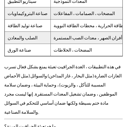
المعدات النموذجية
سيناريو التطبيق
المضخات ، الصمامات ، المفاعلات
صناعة البتروكيماويات
لطاقة الحرارية ، محطات الطاقة النووية
صناعة توليد الطاقة
أفران الصهر ، معدات الصب المستمرة
الصلب والمعادن
المضخات ، الخلاطات
صناعة الورق
في هذه التطبيقات ،
الغدة الجرافيت تعبئة
يمنع بشكل فعال تسرب
الغازات الضارة (مثل البخار ، غاز المداخن) والسوائل (مثل الأحماض
المسببة للتآكل ، والزيوت) ، وحماية البيئة ، وضمان سلامة
الموظفين ، وضمان تشغيل المعدات المستقرة. إنها ليست مجرد
مادة ختم بسيطة ولكنها ضمان أساسي للتحكم في السوائل
والسلامة الصناعية.
ما هو تعبئة الجرافيت المرنة؟