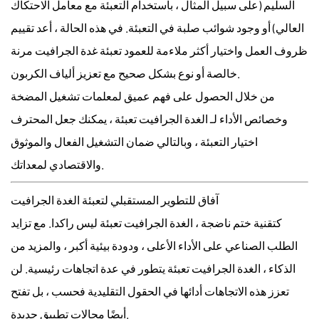
السليم (على سبيل المثال ، باستخدام التعبئة مع معامل الاحتكاك
العالي) أو وجود شوائب صلبة في التعبئة. في هذه الحالة ، أعد تقييم
ظروف العمل واختيار أكثر ملاءمة للعمود
تعبئة غدة الجرافيت مرنة
أو نوع بشكل صحيح مع تعزيز ألياف الكربون.
خالصة
من خلال الحصول على فهم عميق لمعلمات تشغيل المضخة
وخصائص الأداء لـ
الغدة الجرافيت تعبئة
، يمكنك جعل المحترف
اختيار التعبئة
، وبالتالي ضمان التشغيل الفعال والموثوق
والاقتصادي لمعداتك.
آفاق للتطوير المستقبلي لتعبئة الغدة الجرافيت
كتقنية ختم ناضجة ،
الغدة الجرافيت تعبئة
ليس راكدا. مع تزايد
الطلب الصناعي على الأداء الأعلى ، ودودة بيئية أكبر ، والمزيد من
الذكاء ،
الغدة الجرافيت تعبئة
يتطور في عدة اتجاهات رئيسية. لن
تعزز هذه الاتجاهات أدائها في الحقول التقليدية فحسب ، بل تفتح
أيضًا مجالات تطبيق جديدة.