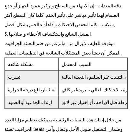
دقة المعدات
: إن الانتهاء من السطح وتركيز عمود الجهاز أو جذع
الصمام لهما تأثير مباشر على تأثير الختم. كلما كان السطح أكثر
سلاسة ، كلما انخفض الاحتكاك وأداء أداء الختم بشكل أفضل.
3. الفشل الشائع واستكشاف الأخطاء وإصلاحها
موثوقة للغاية ، لا يزال من
ختم التعبئة الجرافيتs
بالرغم من
الممكن أن تنشأ بعض المشكلات الشائعة في التطبيقات العملية.
السبب المحتمل
مشكلة شائعة
 ، التثبيت غير السليم ، التعبئة البالية
تسرب
ثارة ، الاحتكاك العالي ، تبريد غير كافٍ
تعبئة ارتفاع درجة الحرارة
مفرطة قبل الإزاحة ، أو اختيار غير لائق
ارتداء الجذعية أو العمود
من خلال إتقان هذه التقنيات الرئيسية ، يمكنك تعظيم مزايا
الغدة
وضمان التشغيل طويل الأجل وفعال وآمن
الجرافيت تعبئة Seals