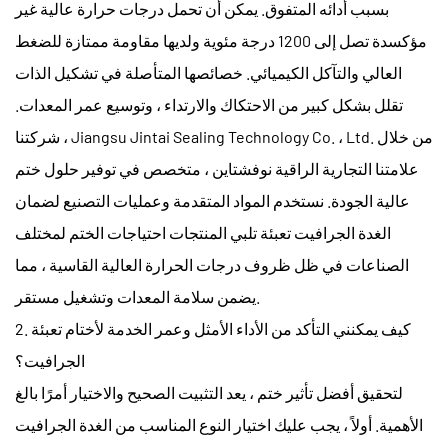
بسبب أدائه المتفوق. يمكن أن تحمل درجات حرارة عالية غير
مؤكسدة تصل إلى 1200 درجة مئوية ولديها مقاومة ممتازة للضغط
العالي والتآكل الكيميائي. خصائصها المتأصلة في تشكيل الذات
تقلل بشكل كبير من الاحتكاك والارتداء ، وتوسيع عمر المعدات.
من خلال
Jiangsu Jintai Sealing Technology Co. ، Ltd.
شركتنا ،
علامتنا التجارية الراقية
نوفشتاين
، متخصص في توفير حلول ختم
عالية الجودة. نستخدم المواد المتقدمة وعمليات التصنيع لضمان
الغدة الجرافيت تعبئة
تلبي المنتجات احتياجات الختم لمختلف
الصناعات في ظل ظروف درجات الحرارة العالية القاسية ، مما
يضمن سلامة المعدات وتشغيل مستقر.
2. كيف يمكنني التأكد من الأداء الأمثل وعمر الخدمة لأختام تعبئة
الجرافيت؟
لتحقيق أفضل تأثير ختم ، يعد التثبيت الصحيح والاختيار أمرًا بالغ
الأهمية. أولاً ، يجب عليك اختيار النوع المناسب من
الغدة الجرافيت