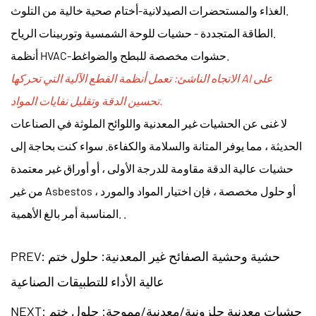
الغذاء والمستحضرات الصيدلانية-أختام صحية خالية من التلوث.
الطاقة المتجددة - حشيات للوحة الشمسية وتوربينات الرياح.
أنظمة HVAC-حشوات مخصصة للبطح والضواغط.
الاتجاه الناشئ: تعمل أنظمة القطع الآلية التي تحركها AI على
تحسين الدقة وتقليل نفايات المواد.
لا غنى عن الحشيات غير المعدنية واللوائح الملوثة في الصناعات
الحديثة ، مما يوفر المتانة والسلامة والكفاءة. سواء كنت بحاجة إلى
حشيات عالية الدقة مقاومة للدرجة الأولى ، أو أوراق غير معتمدة
من غير Asbestos ، أو حلول مخصصة ، فإن اختيار المواد والمورد
المناسبة أمر بالغ الأهمية. .
PREV: حشية وحشية الصفائح غير المعدنية: حلول ختم
عالية الأداء للتطبيقات الصناعية
NEXT: حشيات معدنية حلزونية/معدنية/مموجة: حلول ختم